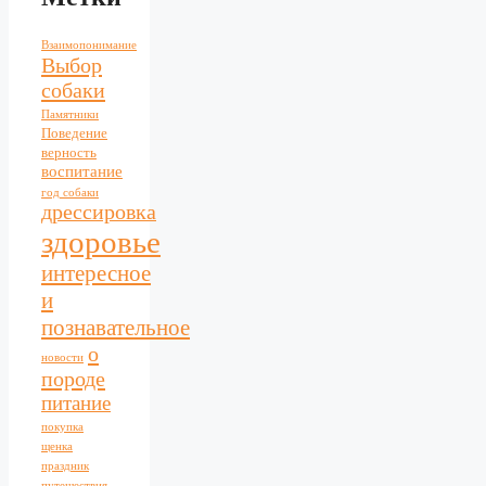
Взаимопонимание
Выбор
собаки
Памятники
Поведение
верность
воспитание
год собаки
дрессировка
здоровье
интересное
и
познавательное
о
новости
породе
питание
покупка
щенка
праздник
путешествия