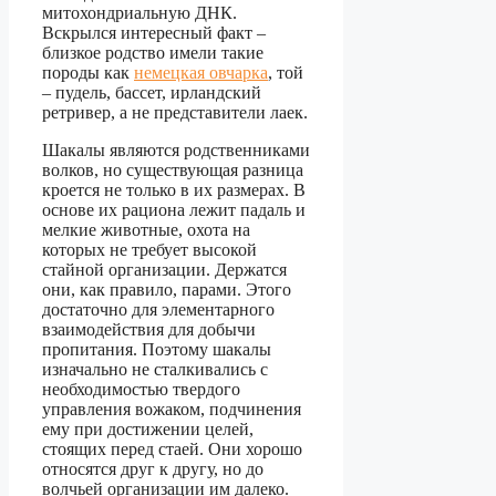
митохондриальную ДНК.
Вскрылся интересный факт –
близкое родство имели такие
породы как
немецкая овчарка
, той
– пудель, бассет, ирландский
ретривер, а не представители лаек.
Шакалы являются родственниками
волков, но существующая разница
кроется не только в их размерах. В
основе их рациона лежит падаль и
мелкие животные, охота на
которых не требует высокой
стайной организации. Держатся
они, как правило, парами. Этого
достаточно для элементарного
взаимодействия для добычи
пропитания. Поэтому шакалы
изначально не сталкивались с
необходимостью твердого
управления вожаком, подчинения
ему при достижении целей,
стоящих перед стаей. Они хорошо
относятся друг к другу, но до
волчьей организации им далеко.