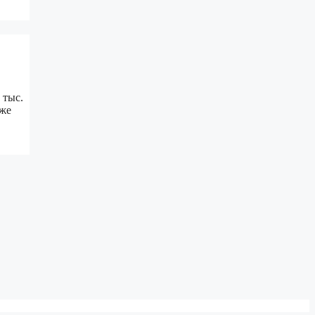
 тыс.
оже