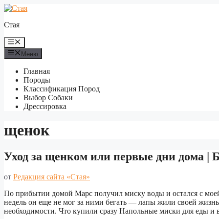
Перейти
к
Стая
содержимому
Меню
Меню
Главная
Породы
Классификация Пород
Выбор Собаки
Дрессировка
щенок
Уход за щенком или первые дни дома | 
от
Редакция сайта «Стая»
По прибытии домой Марс получил миску воды и остался с моей
недель он еще не мог за ними бегать — лапы жили своей жизн
необходимости. Что купили сразу Напольные миски для еды и 