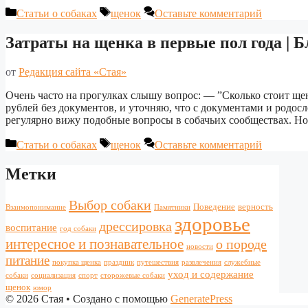
Рубрики
Метки
Статьи о собаках
щенок
Оставьте комментарий
Затраты на щенка в первые пол года | 
от
Редакция сайта «Стая»
Очень часто на прогулках слышу вопрос: — ”Сколько стоит щен
рублей без документов, и уточняю, что с документами и родосл
регулярно вижу подобные вопросы в собачьих сообществах. Но
Рубрики
Метки
Статьи о собаках
щенок
Оставьте комментарий
Метки
Выбор собаки
Поведение
верность
Взаимопонимание
Памятники
здоровье
дрессировка
воспитание
год собаки
интересное и познавательное
о породе
новости
питание
покупка щенка
праздник
путешествия
развлечения
служебные
уход и содержание
собаки
социализация
спорт
сторожевые собаки
щенок
юмор
© 2026 Стая
• Создано с помощью
GeneratePress