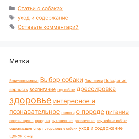
Рубрики
Статьи о собаках
Метки
уход и содержание
Оставьте комментарий
Метки
Выбор собаки
Поведение
Взаимопонимание
Памятники
дрессировка
воспитание
верность
год собаки
здоровье
интересное и
познавательное
о породе
питание
новости
покупка щенка
праздник
путешествия
развлечения
служебные собаки
уход и содержание
социализация
спорт
сторожевые собаки
щенок
юмор