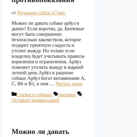
от
Редакция сайта «Стая»
Можно ли давать собаке арбуз и
дыню? Если коротко, да. Бахчевые
могут быть совершенно
безопасным лакомством, которое
подарит приятную сладость и
утолит жажду. Но только если
владелец будет учитывать правила
кормления и ограничения. Арбуз
поможет утолить жажду в жаркий
летний день Арбуз в рационе
собаки Арбуз богат витаминами А,
С, B6 и B1, в нем …
Читать далее
Рубрики
Метки
Статьи о собаках
питание
Оставьте комментарий
Можно ли давать