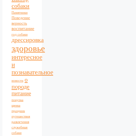
собаки
Памятники
Поведение
верность
воспитание
год собаки
дрессировка
здоровье
интересное
и
познавательное
о
новости
породе
питание
покупка
щенка
праздник
путешествия
развлечения
служебные
собаки