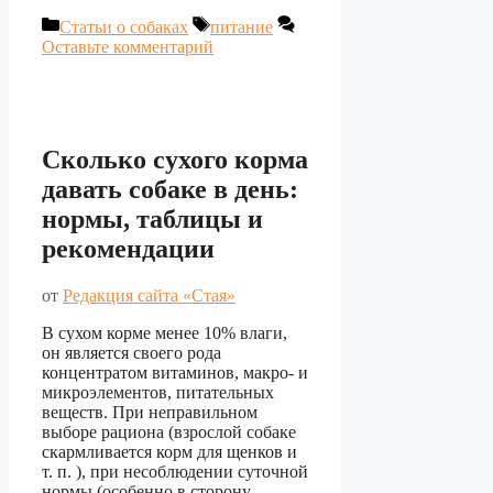
Рубрики
Метки
Статьи о собаках
питание
Оставьте комментарий
Сколько сухого корма
давать собаке в день:
нормы, таблицы и
рекомендации
от
Редакция сайта «Стая»
В сухом корме менее 10% влаги,
он является своего рода
концентратом витаминов, макро- и
микроэлементов, питательных
веществ. При неправильном
выборе рациона (взрослой собаке
скармливается корм для щенков и
т. п. ), при несоблюдении суточной
нормы (особенно в сторону