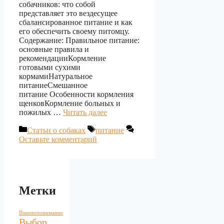
собачников: что собой
представляет это вездесущее
сбалансированное питание и как
его обеспечить своему питомцу.
Содержание: Правильное питание:
основные правила и
рекомендацииКормление
готовыми сухими
кормамиНатуральное
питаниеСмешанное
питание Особенности кормления
щенковКормление больных и
пожилых …
Читать далее
Рубрики
Метки
Статьи о собаках
питание
Оставьте комментарий
Метки
Взаимопонимание
Выбор