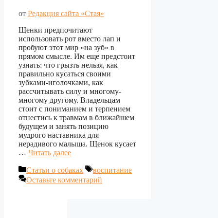
от
Редакция сайта «Стая»
Щенки предпочитают
использовать рот вместо лап и
пробуют этот мир «на зуб» в
прямом смысле. Им еще предстоит
узнать: что грызть нельзя, как
правильно кусаться своими
зубками-иголочками, как
рассчитывать силу и многому-
многому другому. Владельцам
стоит с пониманием и терпением
отнестись к травмам в ближайшем
будущем и занять позицию
мудрого наставника для
нерадивого малыша. Щенок кусает
…
Читать далее
Рубрики
Метки
Статьи о собаках
воспитание
Оставьте комментарий