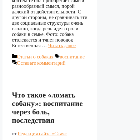
контексте она приобретает самый
разнообразный смысл, порой
далекий от действительности. С
другой стороны, не сравнивать эти
две социальные структуры очень
сложно, когда речь идет о роли
собаки в семье. Фото: собака
отвлекается и тянет поводок
Естественная …
Читать далее
Рубрики
Метки
Статьи о собаках
воспитание
Оставьте комментарий
Что такое «ломать
собаку»: воспитание
через боль,
последствия
от
Редакция сайта «Стая»