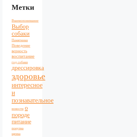
Метки
Взаимопонимание
Выбор
собаки
Памятники
Поведение
верность
воспитание
год собаки
дрессировка
здоровье
интересное
и
познавательное
о
новости
породе
питание
покупка
щенка