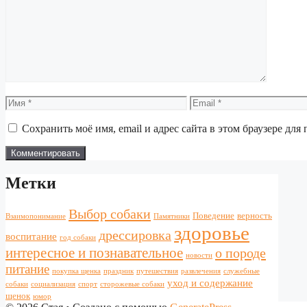
Комментарий
Имя
Email
Сохранить моё имя, email и адрес сайта в этом браузере д
Метки
Выбор собаки
Поведение
верность
Взаимопонимание
Памятники
здоровье
дрессировка
воспитание
год собаки
интересное и познавательное
о породе
новости
питание
покупка щенка
праздник
путешествия
развлечения
служебные
уход и содержание
собаки
социализация
спорт
сторожевые собаки
щенок
юмор