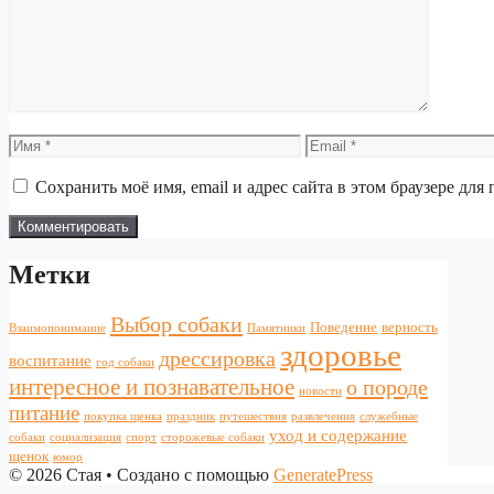
Имя
Email
Сохранить моё имя, email и адрес сайта в этом браузере д
Метки
Выбор собаки
Поведение
верность
Взаимопонимание
Памятники
здоровье
дрессировка
воспитание
год собаки
интересное и познавательное
о породе
новости
питание
покупка щенка
праздник
путешествия
развлечения
служебные
уход и содержание
собаки
социализация
спорт
сторожевые собаки
щенок
юмор
© 2026 Стая
• Создано с помощью
GeneratePress