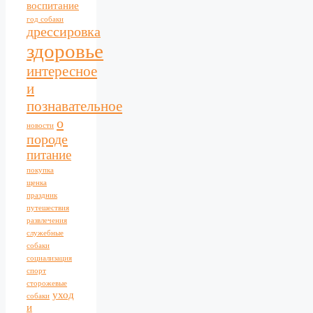
воспитание
год собаки
дрессировка
здоровье
интересное
и
познавательное
о
новости
породе
питание
покупка
щенка
праздник
путешествия
развлечения
служебные
собаки
социализация
спорт
сторожевые
уход
собаки
и