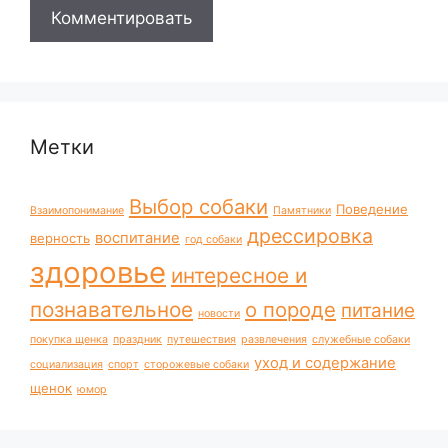
Метки
Выбор собаки
Поведение
Взаимопонимание
Памятники
дрессировка
воспитание
верность
год собаки
здоровье
интересное и
познавательное
о породе
питание
новости
покупка щенка
праздник
путешествия
развлечения
служебные собаки
уход и содержание
социализация
спорт
сторожевые собаки
щенок
юмор