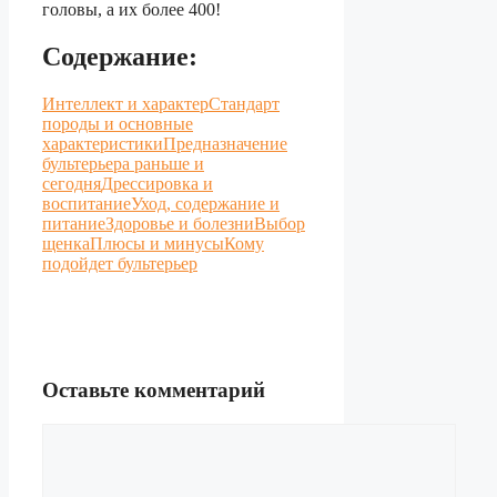
головы, а их более 400!
Содержание:
Интеллект и характер
Стандарт
породы и основные
характеристики
Предназначение
бультерьера раньше и
сегодня
Дрессировка и
воспитание
Уход, содержание и
питание
Здоровье и болезни
Выбор
щенка
Плюсы и минусы
Кому
подойдет бультерьер
Оставьте комментарий
Комментарий