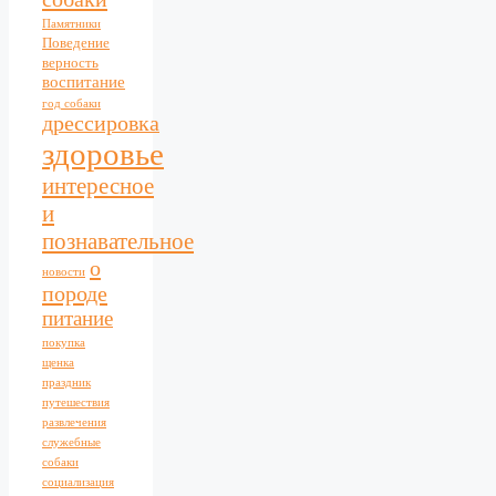
Памятники
Поведение
верность
воспитание
год собаки
дрессировка
здоровье
интересное
и
познавательное
о
новости
породе
питание
покупка
щенка
праздник
путешествия
развлечения
служебные
собаки
социализация