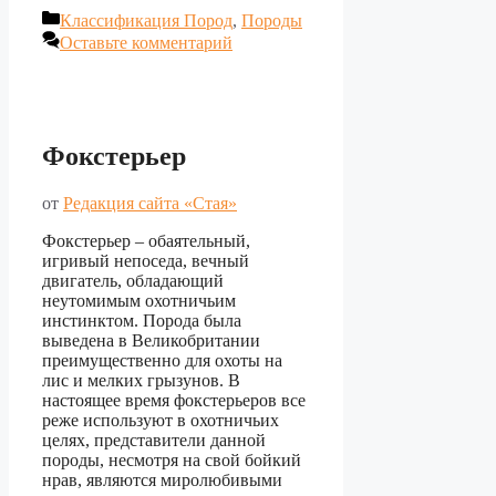
Рубрики
Классификация Пород
,
Породы
Оставьте комментарий
Фокстерьер
от
Редакция сайта «Стая»
Фокстерьер – обаятельный,
игривый непоседа, вечный
двигатель, обладающий
неутомимым охотничьим
инстинктом. Порода была
выведена в Великобритании
преимущественно для охоты на
лис и мелких грызунов. В
настоящее время фокстерьеров все
реже используют в охотничьих
целях, представители данной
породы, несмотря на свой бойкий
нрав, являются миролюбивыми