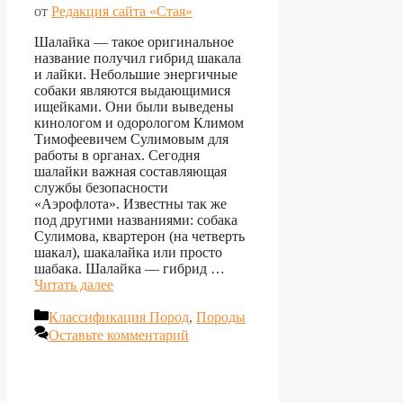
от
Редакция сайта «Стая»
Шалайка ― такое оригинальное
название получил гибрид шакала
и лайки. Небольшие энергичные
собаки являются выдающимися
ищейками. Они были выведены
кинологом и одорологом Климом
Тимофеевичем Сулимовым для
работы в органах. Сегодня
шалайки важная составляющая
службы безопасности
«Аэрофлота». Известны так же
под другими названиями: собака
Сулимова, квартерон (на четверть
шакал), шакалайка или просто
шабака. Шалайка — гибрид …
Читать далее
Рубрики
Классификация Пород
,
Породы
Оставьте комментарий