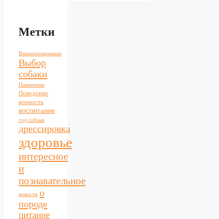
Метки
Взаимопонимание
Выбор
собаки
Памятники
Поведение
верность
воспитание
год собаки
дрессировка
здоровье
интересное
и
познавательное
о
новости
породе
питание