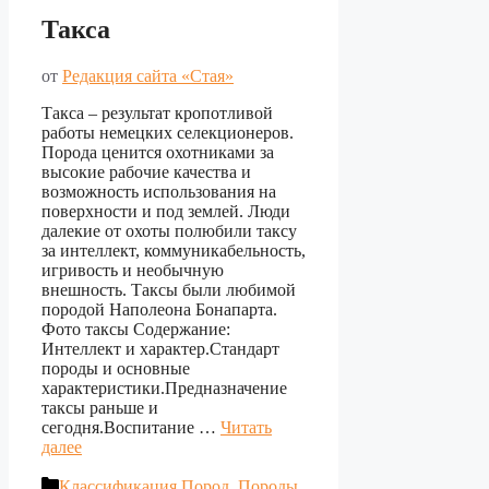
Такса
от
Редакция сайта «Стая»
Такса – результат кропотливой
работы немецких селекционеров.
Порода ценится охотниками за
высокие рабочие качества и
возможность использования на
поверхности и под землей. Люди
далекие от охоты полюбили таксу
за интеллект, коммуникабельность,
игривость и необычную
внешность. Таксы были любимой
породой Наполеона Бонапарта.
Фото таксы Содержание:
Интеллект и характер.Стандарт
породы и основные
характеристики.Предназначение
таксы раньше и
сегодня.Воспитание …
Читать
далее
Рубрики
Классификация Пород
,
Породы