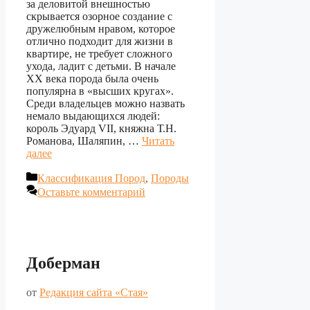
за деловитой внешностью
скрывается озорное создание с
дружелюбным нравом, которое
отлично подходит для жизни в
квартире, не требует сложного
ухода, ладит с детьми. В начале
XX века порода была очень
популярна в «высших кругах».
Среди владельцев можно назвать
немало выдающихся людей:
король Эдуард VII, княжна Т.Н.
Романова, Шаляпин, …
Читать
далее
Рубрики
Классификация Пород
,
Породы
Оставьте комментарий
Доберман
от
Редакция сайта «Стая»