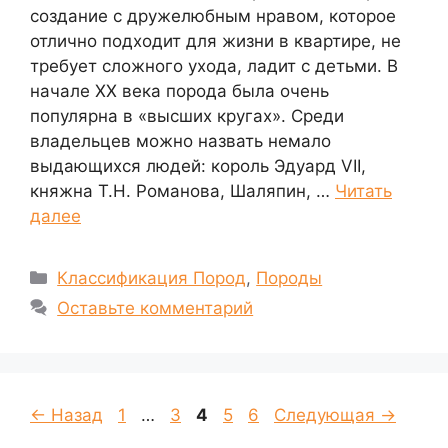
создание с дружелюбным нравом, которое
отлично подходит для жизни в квартире, не
требует сложного ухода, ладит с детьми. В
начале XX века порода была очень
популярна в «высших кругах». Среди
владельцев можно назвать немало
выдающихся людей: король Эдуард VII,
княжна Т.Н. Романова, Шаляпин, …
Читать
далее
Рубрики
Классификация Пород
,
Породы
Оставьте комментарий
Страница
Страница
Страница
Страница
Страница
←
Назад
1
…
3
4
5
6
Следующая
→