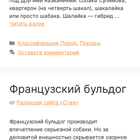
под другими названиями: собака Сулимова,
квартерон (на четверть шакал), шакалайка
или просто шабака. Шалайка — гибрид …
Читать далее
Рубрики
Классификация Пород
,
Породы
Оставьте комментарий
Французский бульдог
от
Редакция сайта «Стая»
Французский бульдог производит
впечатление серьезной собаки. Но за
деловитой внешностью скрывается озорное