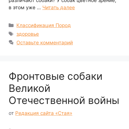
различают собаки? У собак цветное зрение,
в этом уже …
Читать далее
Рубрики
Классификация Пород
Метки
здоровье
Оставьте комментарий
Фронтовые собаки
Великой
Отечественной войны
от
Редакция сайта «Стая»